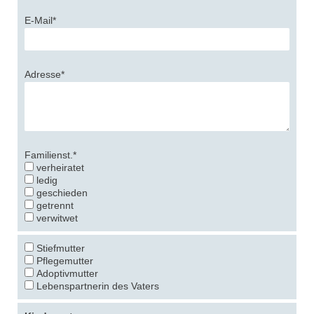
E-Mail*
Adresse*
Familienst.*
verheiratet
ledig
geschieden
getrennt
verwitwet
Stiefmutter
Pflegemutter
Adoptivmutter
Lebenspartnerin des Vaters