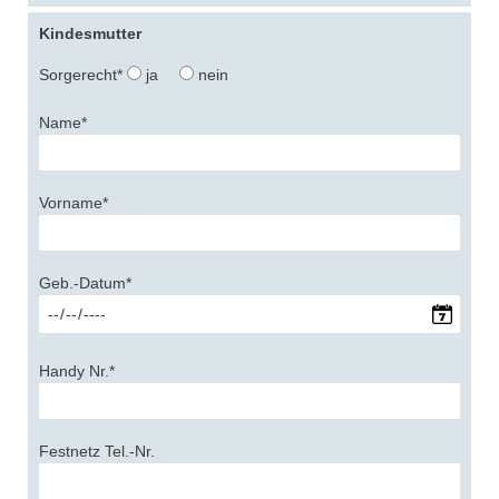
Kindesmutter
Sorgerecht*
ja
nein
Name*
Vorname*
Geb.-Datum*
Handy Nr.*
Festnetz Tel.-Nr.