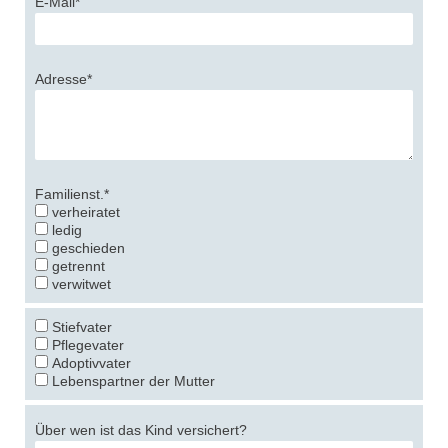
E-Mail*
Adresse*
Familienst.*
verheiratet
ledig
geschieden
getrennt
verwitwet
Stiefvater
Pflegevater
Adoptivvater
Lebenspartner der Mutter
Über wen ist das Kind versichert?